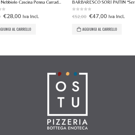
Langhe Nebbiolo Cascina Penna Currado Bricco Lago 2024
0
Su 5
€
28,00
€
47,00
Iva Incl.
Iva Incl.
0
€
52,00
GIUNGI AL CARRELLO
AGGIUNGI AL CARRELLO