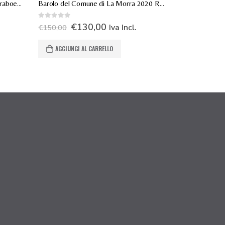
BARBARESCO SORÌ PAITIN “Serraboella” 2021
Barolo del Comune di La Morra 2020 Roberto Voerzio
0
Su 5
0
Su 5
€
130,00
€
6
Iva Incl.
€
150,00
€
75,00
AGGIUNGI AL CARRELLO
AGGIUNGI 