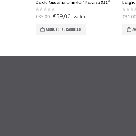
Barolo Giacomo Grimaldi “Ravera 2021”
0
Su 5
0
Su 5
€
59,00
Iva Incl.
€
65,00
€
31,0
AGGIUNGI AL CARRELLO
AG